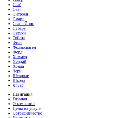
Сааб
Сеат
Ситроен
Смарт
Ссанг Йонг
Субару
Сузуки
Тойота
Фиат
Фольксваген
Форд
Хаммер
Хендай
Хонда
Чери
Шевроле
Шкода
Ягуар
Навигация
Главная
О компании
Цены на услуги
Сотрудничество
Контакты