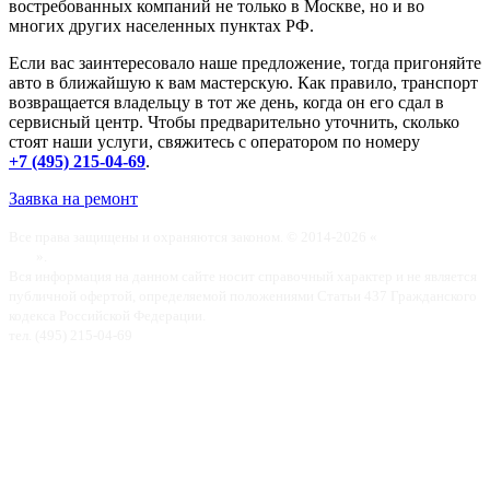
востребованных компаний не только в Москве, но и во
многих других населенных пунктах РФ.
Если вас заинтересовало наше предложение, тогда пригоняйте
авто в ближайшую к вам мастерскую. Как правило, транспорт
возвращается владельцу в тот же день, когда он его сдал в
сервисный центр. Чтобы предварительно уточнить, сколько
стоят наши услуги, свяжитесь с оператором по номеру
+7 (495) 215-04-69
.
Заявка на ремонт
Все права защищены и охраняются законом. © 2014-2026 «
Вольтаж-Ремонт
реек
».
Вся информация на данном сайте носит справочный характер и не является
публичной офертой, определяемой положениями Статьи 437 Гражданского
кодекса Российской Федерации.
тел. (495) 215-04-69
Карта сайта