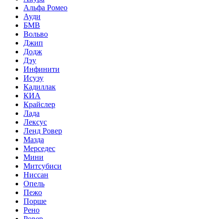
Альфа Ромео
Ауди
БМВ
Вольво
Джип
Додж
Дэу
Инфинити
Исузу
Кадиллак
КИА
Крайслер
Лада
Лексус
Ленд Ровер
Мазда
Мерседес
Мини
Митсубиси
Ниссан
Опель
Пежо
Порше
Рено
Ровер