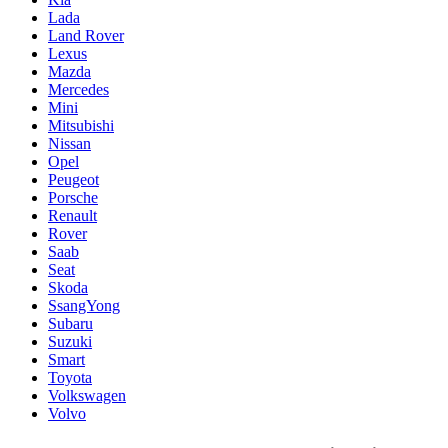
Lada
Land Rover
Lexus
Mazda
Mercedes
Mini
Mitsubishi
Nissan
Opel
Peugeot
Porsche
Renault
Rover
Saab
Seat
Skoda
SsangYong
Subaru
Suzuki
Smart
Toyota
Volkswagen
Volvo