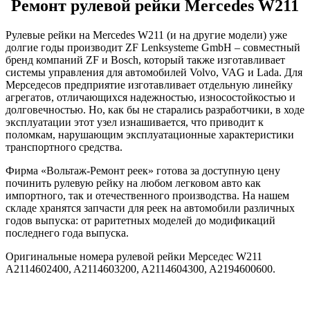
Ремонт рулевой рейки Mercedes W211
Рулевые рейки на Mercedes W211 (и на другие модели) уже
долгие годы производит ZF Lenksysteme GmbH – совместный
бренд компаний ZF и Bosch, который также изготавливает
системы управления для автомобилей Volvo, VAG и Lada. Для
Мерседесов предприятие изготавливает отдельную линейку
агрегатов, отличающихся надежностью, износостойкостью и
долговечностью. Но, как бы не старались разработчики, в ходе
эксплуатации этот узел изнашивается, что приводит к
поломкам, нарушающим эксплуатационные характеристики
транспортного средства.
Фирма «Вольтаж-Ремонт реек» готова за доступную цену
починить рулевую рейку на любом легковом авто как
импортного, так и отечественного производства. На нашем
складе хранятся запчасти для реек на автомобили различных
годов выпуска: от раритетных моделей до модификаций
последнего года выпуска.
Оригинальные номера рулевой рейки Мерседес W211
A2114602400, A2114603200, A2114604300, A2194600600.