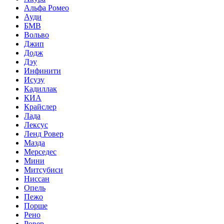
Альфа Ромео
Ауди
БМВ
Вольво
Джип
Додж
Дэу
Инфинити
Исузу
Кадиллак
КИА
Крайслер
Лада
Лексус
Ленд Ровер
Мазда
Мерседес
Мини
Митсубиси
Ниссан
Опель
Пежо
Порше
Рено
Ровер