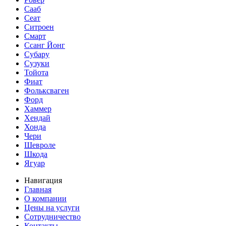
Сааб
Сеат
Ситроен
Смарт
Ссанг Йонг
Субару
Сузуки
Тойота
Фиат
Фольксваген
Форд
Хаммер
Хендай
Хонда
Чери
Шевроле
Шкода
Ягуар
Навигация
Главная
О компании
Цены на услуги
Сотрудничество
Контакты