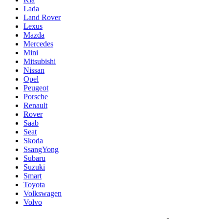
Lada
Land Rover
Lexus
Mazda
Mercedes
Mini
Mitsubishi
Nissan
Opel
Peugeot
Porsche
Renault
Rover
Saab
Seat
Skoda
SsangYong
Subaru
Suzuki
Smart
Toyota
Volkswagen
Volvo