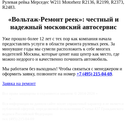
Рулевая рейка Мерседес W211 Motorherz R2136, R2199, R2373,
R2483.
«Вольтаж-Ремонт реек»: честный и
надежный московский автосервис
Уже прошло более 12 лет с тех пор как компания начала
предоставлять услуги в области ремонта рулевых реек. За
минувшие годы мы сумели расположить к себе многих
водителей Москвы, которые ценят наш центр как место, где
можно недорого и качественно починить автомобиль.
Мы работаем без выходных! Чтобы связаться с менеджером и
оформить заявку, позвоните на номер
+7 (495) 215-04-69
.
Заявка на ремонт
Все права защищены и охраняются законом. © 2014-2026 «
Вольтаж-Ремонт
реек
».
Вся информация на данном сайте носит справочный характер и не является
публичной офертой, определяемой положениями Статьи 437 Гражданского
кодекса Российской Федерации.
тел. (495) 215-04-69
Карта сайта