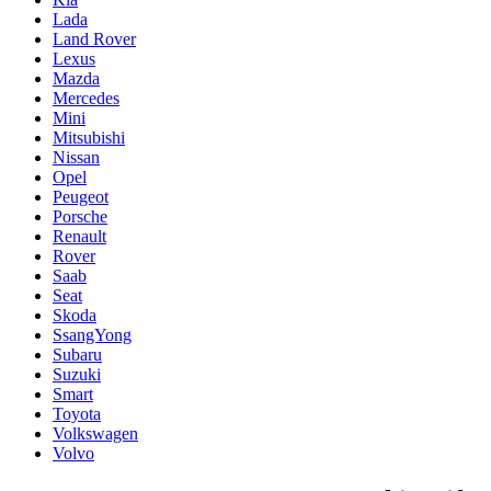
Lada
Land Rover
Lexus
Mazda
Mercedes
Mini
Mitsubishi
Nissan
Opel
Peugeot
Porsche
Renault
Rover
Saab
Seat
Skoda
SsangYong
Subaru
Suzuki
Smart
Toyota
Volkswagen
Volvo