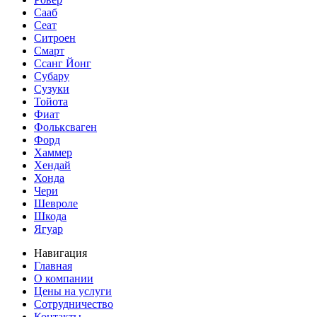
Сааб
Сеат
Ситроен
Смарт
Ссанг Йонг
Субару
Сузуки
Тойота
Фиат
Фольксваген
Форд
Хаммер
Хендай
Хонда
Чери
Шевроле
Шкода
Ягуар
Навигация
Главная
О компании
Цены на услуги
Сотрудничество
Контакты