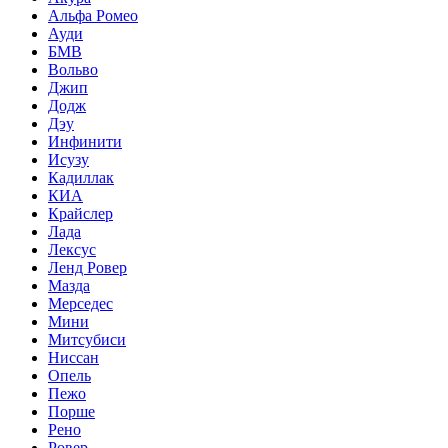
Альфа Ромео
Ауди
БМВ
Вольво
Джип
Додж
Дэу
Инфинити
Исузу
Кадиллак
КИА
Крайслер
Лада
Лексус
Ленд Ровер
Мазда
Мерседес
Мини
Митсубиси
Ниссан
Опель
Пежо
Порше
Рено
Ровер