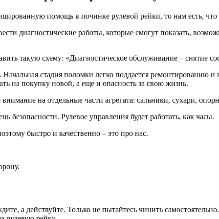
цированную помощь в починке рулевой рейки, то нам есть, что
вести диагностические работы, которые смогут показать, возмо
авить такую схему: «Диагностическое обслуживание – снятие со
. Начальная стадия поломки легко поддается ремонтированию и 
дать на покупку новой, а еще и опасность за свою жизнь.
 внимание на отдельные части агрегата: сальники, сухари, опор
ь безопасности. Рулевое управления будет работать, как часы.
оэтому быстро и качественно – это про нас.
орону.
ждите, а действуйте. Только не пытайтесь чинить самостоятельн
за рулевую рейку.