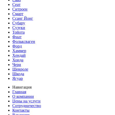
Сеат
Ситроен
Смарт
Ссанг Йонг
Субару
Сузуки
Тойота
Фиат
Фольксваген
Форд
Хаммер
Хендай
Хонда
Чери
Шевроле
Шкода
Ягуар
Навигация
Главная
О компании
Цены на услуги
Сотрудничество
Контакты
Вакансии