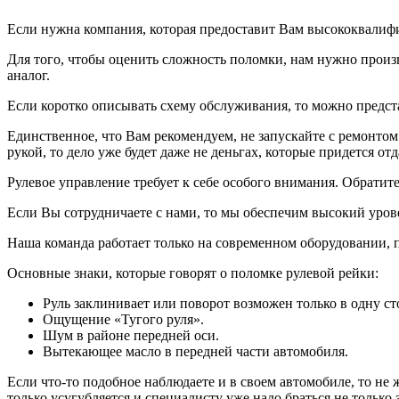
Если нужна компания, которая предоставит Вам высококвалифи
Для того, чтобы оценить сложность поломки, нам нужно произ
аналог.
Если коротко описывать схему обслуживания, то можно предст
Единственное, что Вам рекомендуем, не запускайте с ремонтом
рукой, то дело уже будет даже не деньгах, которые придется от
Рулевое управление требует к себе особого внимания. Обратите
Если Вы сотрудничаете с нами, то мы обеспечим высокий уровен
Наша команда работает только на современном оборудовании, п
Основные знаки, которые говорят о поломке рулевой рейки:
Руль заклинивает или поворот возможен только в одну ст
Ощущение «Тугого руля».
Шум в районе передней оси.
Вытекающее масло в передней части автомобиля.
Если что-то подобное наблюдаете и в своем автомобиле, то не 
только усугубляется и специалисту уже надо браться не только 