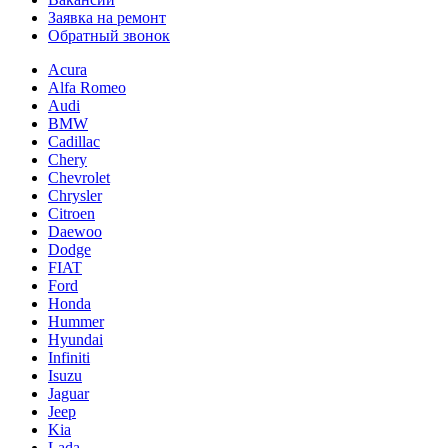
Заявка на ремонт
Обратный звонок
Acura
Alfa Romeo
Audi
BMW
Cadillac
Chery
Chevrolet
Chrysler
Citroen
Daewoo
Dodge
FIAT
Ford
Honda
Hummer
Hyundai
Infiniti
Isuzu
Jaguar
Jeep
Kia
Lada