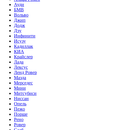
Ауди
БМВ
Вольво
Джип
Додж
Дэу
Инфинити
Исузу
Кадиллак
КИА
Крайслер
Лада
Лексус
Ленд Ровер
Мазда
Мерседес
Мини
Митсубиси
Ниссан
Опель
Пежо
Порше
Рено
Ровер
Сааб