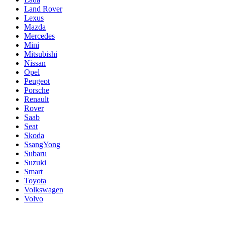
Land Rover
Lexus
Mazda
Mercedes
Mini
Mitsubishi
Nissan
Opel
Peugeot
Porsche
Renault
Rover
Saab
Seat
Skoda
SsangYong
Subaru
Suzuki
Smart
Toyota
Volkswagen
Volvo