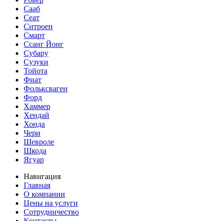
Сааб
Сеат
Ситроен
Смарт
Ссанг Йонг
Субару
Сузуки
Тойота
Фиат
Фольксваген
Форд
Хаммер
Хендай
Хонда
Чери
Шевроле
Шкода
Ягуар
Навигация
Главная
О компании
Цены на услуги
Сотрудничество
Контакты