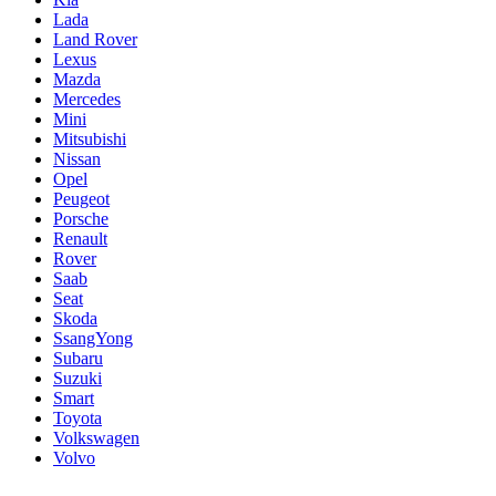
Lada
Land Rover
Lexus
Mazda
Mercedes
Mini
Mitsubishi
Nissan
Opel
Peugeot
Porsche
Renault
Rover
Saab
Seat
Skoda
SsangYong
Subaru
Suzuki
Smart
Toyota
Volkswagen
Volvo