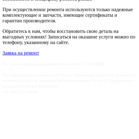
При осуществлении ремонта используются только надежные
комплектующие и запчасти, имеющие сертификаты и
гарантии производителя.
Обратитесь к нам, чтобы восстановить свою деталь на
выгодных условиях! Записаться на оказание услуги можно по
телефону, указанному на сайте.
Заявка на ремонт
Все права защищены и охраняются законом. © 2014-2026 «
Вольтаж-Ремонт
реек
».
Вся информация на данном сайте носит справочный характер и не является
публичной офертой, определяемой положениями Статьи 437 Гражданского
кодекса Российской Федерации.
тел. (495) 215-04-69
Карта сайта