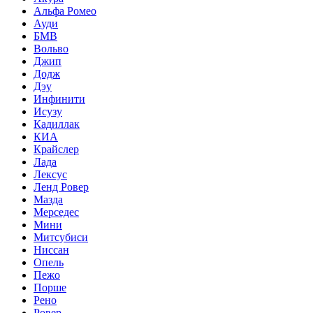
Альфа Ромео
Ауди
БМВ
Вольво
Джип
Додж
Дэу
Инфинити
Исузу
Кадиллак
КИА
Крайслер
Лада
Лексус
Ленд Ровер
Мазда
Мерседес
Мини
Митсубиси
Ниссан
Опель
Пежо
Порше
Рено
Ровер